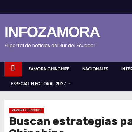
S
k
i
INFOZAMORA
p
t
o
El portal de noticias del Sur del Ecuador
c
o
ZAMORA CHINCHIPE
NACIONALES
INTE
n
t
ESPECIAL ELECTORAL 2027
e
n
t
ZAMORA CHINCHIPE
Buscan estrategias pa