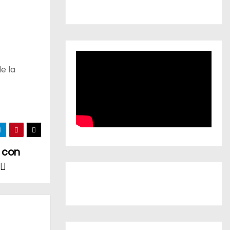
e la
 con
4