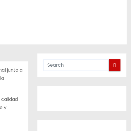
al junto a
 la
 calidad
e y