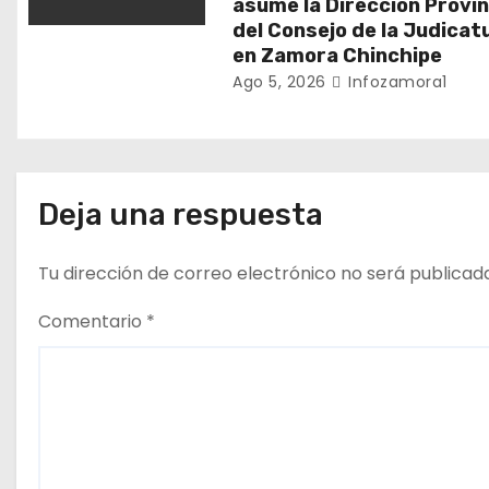
asume la Dirección Provin
del Consejo de la Judicat
r
en Zamora Chinchipe
a
Ago 5, 2026
Infozamora1
d
a
Deja una respuesta
s
Tu dirección de correo electrónico no será publicad
Comentario
*