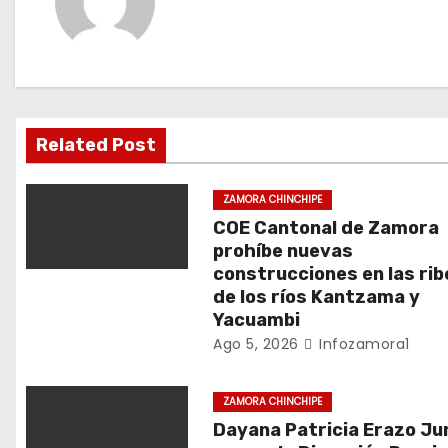
g
a
c
i
Related Post
ó
ZAMORA CHINCHIPE
n
COE Cantonal de Zamora
prohíbe nuevas
d
construcciones en las ri
de los ríos Kantzama y
e
Yacuambi
Ago 5, 2026
Infozamora1
e
n
ZAMORA CHINCHIPE
Dayana Patricia Erazo J
t