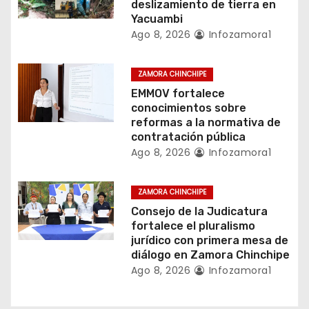
deslizamiento de tierra en
e
Yacuambi
Ago 8, 2026
Infozamora1
e
n
ZAMORA CHINCHIPE
EMMOV fortalece
t
conocimientos sobre
reformas a la normativa de
r
contratación pública
a
Ago 8, 2026
Infozamora1
d
ZAMORA CHINCHIPE
a
Consejo de la Judicatura
fortalece el pluralismo
s
jurídico con primera mesa de
diálogo en Zamora Chinchipe
Ago 8, 2026
Infozamora1