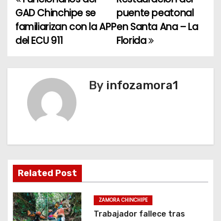
N
GAD Chinchipe se
puente peatonal
a
familiarizan con la APP
en Santa Ana – La
del ECU 911
Florida
v
e
g
By
infozamora1
a
c
i
ó
Related Post
n
ZAMORA CHINCHIPE
d
Trabajador fallece tras