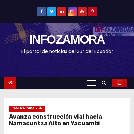
S
k
i
p
INFOZAMORA
t
o
El portal de noticias del Sur del Ecuador
c
o
n
t
e
n
t
ZAMORA CHINCHIPE
Avanza construcción vial hacia
Namacuntza Alto en Yacuambi