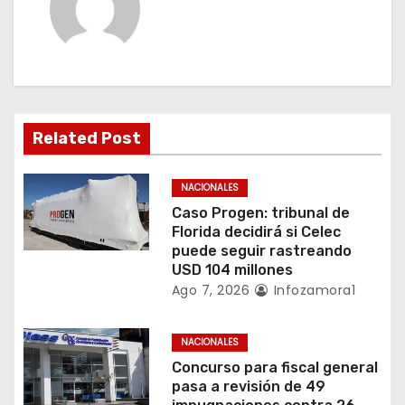
c
i
ó
n
Related Post
d
NACIONALES
e
Caso Progen: tribunal de
Florida decidirá si Celec
e
puede seguir rastreando
USD 104 millones
n
Ago 7, 2026
Infozamora1
t
NACIONALES
r
Concurso para fiscal general
pasa a revisión de 49