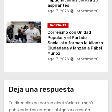
a
impugnaciones contra 26
aspirantes
d
Ago 7, 2026
Infozamora1
a
NACIONALES
s
Correísmo con Unidad
Popular y el Partido
Socialista forman la Alianza
Ciudadana y lanzan a Pábel
Muñoz
Ago 7, 2026
Infozamora1
Deja una respuesta
Tu dirección de correo electrónico no será
publicada.
Los campos obligatorios están