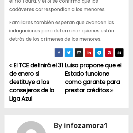
el río Taura, y el 31 se confirmó que los
cadáveres correspondían a los menores.
Familiares también esperan que avancen las
indagaciones para determinar quienes están
detrás de los crímenes de los menores.
El TCE definirá el 31
Luisa propone que el
N
de enero si
Estado funcione
a
destituye a los
como garante para
consejeros de la
prestar créditos
v
Liga Azul
e
g
By
infozamora1
a