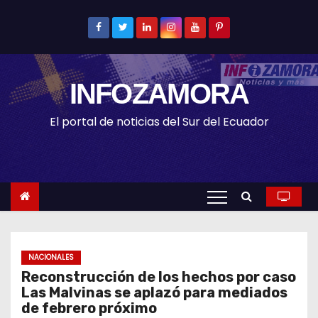
S
k
i
p
INFOZAMORA
t
o
El portal de noticias del Sur del Ecuador
c
o
n
t
e
n
t
NACIONALES
Reconstrucción de los hechos por caso
Las Malvinas se aplazó para mediados
de febrero próximo