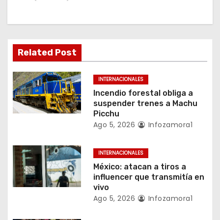
c
i
ó
Related Post
n
INTERNACIONALES
d
Incendio forestal obliga a
suspender trenes a Machu
e
Picchu
Ago 5, 2026
Infozamora1
e
n
INTERNACIONALES
México: atacan a tiros a
t
influencer que transmitía en
vivo
r
Ago 5, 2026
Infozamora1
a