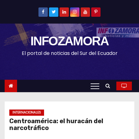
S
k
i
p
INFOZAMORA
t
o
El portal de noticias del Sur del Ecuador
c
o
n
t
e
n
t
INTERNACIONALES
Centroamérica: el huracán del
narcotráfico