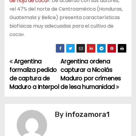
de hoja de coca
«. De acuerdo con sus autores,
«el 47% del norte de Centroamérica (Honduras,
Guatemala y Belice) presenta características
biofísicas muy adecuadas para el cultivo de
coca».
Argentina
Argentina ordena
N
formaliza pedido
capturar a Nicolás
a
de captura de
Maduro por crímenes
Maduro a Interpol
de lesa humanidad
v
e
g
By
infozamora1
a